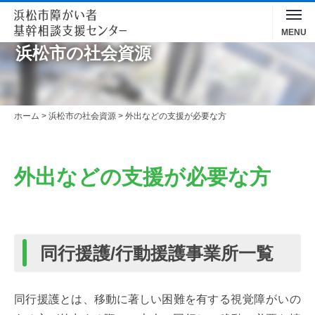
Toggle
MENU
navigation
浜松市の社会資源
ホーム
>
浜松市の社会資源
>
外出などの支援が必要な方
外出
などの
支援
が
必要
な
方
同行援護/行動援護事業所一覧
同行援護
とは、
移動
に
著
しい
困難
を
有
する
視覚障
がいの