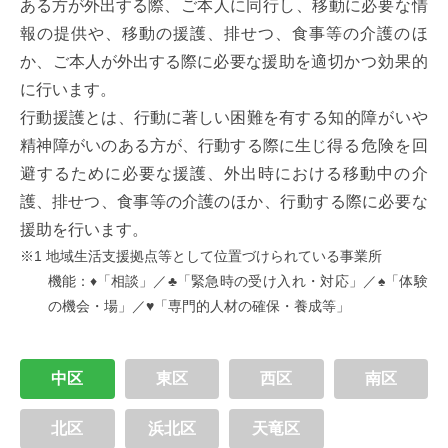
ある
方
が
外出
する
際
、ご
本人
に
同行
し、
移動
に
必要
な
情
報
の
提供
や、
移動
の
援護
、
排
せつ、
食事等
の
介護
のほ
か、ご
本人
が
外出
する
際
に
必要
な
援助
を
適切
かつ
効果的
に
行
います。
行動援護
とは、
行動
に
著
しい
困難
を
有
する
知的障
がいや
精神障
がいのある
方
が、
行動
する
際
に
生
じ
得
る
危険
を
回
避
するために
必要
な
援護
、
外出時
における
移動中
の
介
護
、
排
せつ、
食事等
の
介護
のほか、
行動
する
際
に
必要
な
援助
を
行
います。
※1
地域生活支援拠点等
として
位置
づけられている
事業所
機能
：♦「
相談
」／♣「
緊急時の受け入れ・対応
」／♠「
体験
の機会・場
」／♥「
専門的人材の確保・養成等
」
中区
東区
西区
南区
北区
浜北区
天竜区