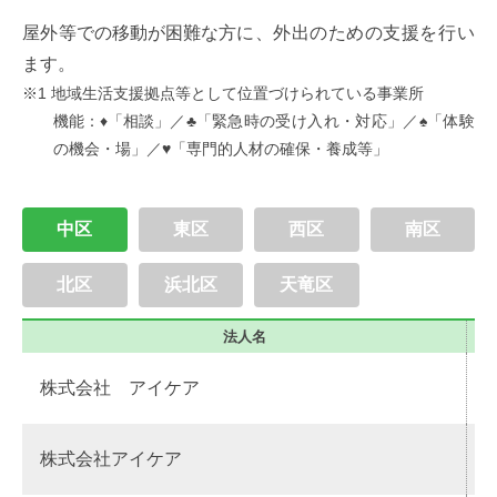
屋外等
での
移動
が
困難
な
方
に、
外出
のための
支援
を
行
い
ます。
※1
地域生活支援拠点等
として
位置
づけられている
事業所
機能
：♦「
相談
」／♣「
緊急時の受け入れ・対応
」／♠「
体験
の機会・場
」／♥「
専門的人材の確保・養成等
」
中区
東区
西区
南区
北区
浜北区
天竜区
法人名
株式会社 アイケア
株式会社アイケア